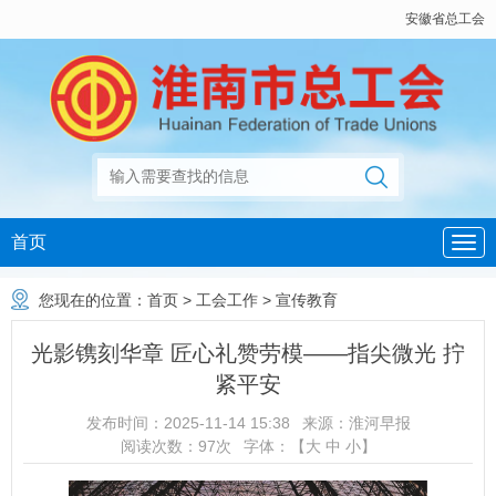
安徽省总工会
首页
您现在的位置：
首页
>
工会工作
>
宣传教育
光影镌刻华章 匠心礼赞劳模——指尖微光 拧
紧平安
发布时间：
2025-11-14 15:38
来源：
淮河早报
阅读次数：
97
次
字体：【
大
中
小
】