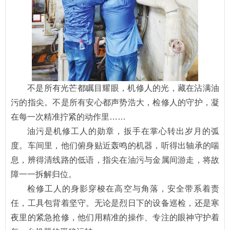
不是所有光芒都瞩目耀眼，机修人的光，藏在沾满油
污的指尖。不是所有安心都声势浩大，检修人的守护，凝
在每一次精准拧紧的动作里……
油污是机修工人的勋章，扳手在掌心转出岁月的弧
度。车间里，他们俯身贴近轰鸣的机器，听得出轴承的喘
息，辨得清线路的低语，指尖在油污与金属间游走，将故
障一一拆解归位。
检修工人的身影穿梭在高空与角落，安全带系着责
任，工具包背着坚守。无论是烈日下的设备巡检，还是寒
夜里的紧急抢修，他们用精准的操作、专注的眼神守护着