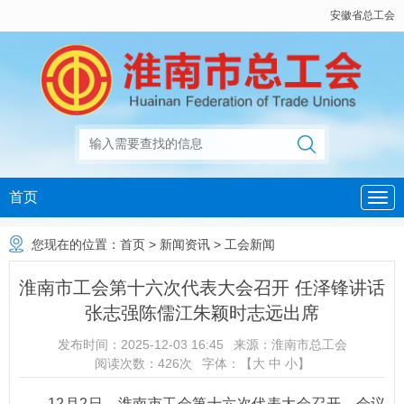
安徽省总工会
首页
您现在的位置：
首页
>
新闻资讯
>
工会新闻
淮南市工会第十六次代表大会召开 任泽锋讲话
张志强陈儒江朱颖时志远出席
发布时间：
2025-12-03 16:45
来源：
淮南市总工会
阅读次数：
426
次
字体：【
大
中
小
】
12月2日，淮南市工会第十六次代表大会召开。会议